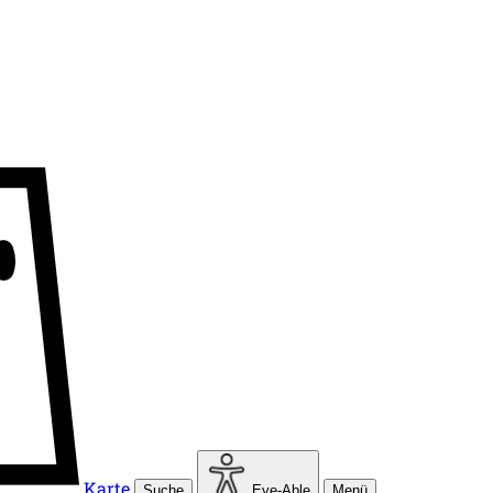
Karte
Suche
Eye-Able
Menü