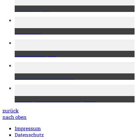
Geschichtspfad
Lauschtour
Walderlebnispfad
Griesbacherl & Hennental
Grünzug an der Paar & Stadtgarten
zurück
nach oben
Impressum
Datenschutz