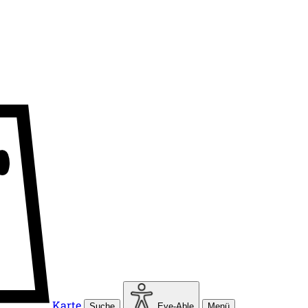
Karte
Suche
Eye-Able
Menü