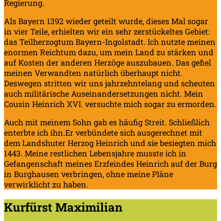
Regierung.
Als Bayern 1392 wieder geteilt wurde, dieses Mal sogar
in vier Teile, erhielten wir ein sehr zerstückeltes Gebiet:
das Teilherzogtum Bayern-Ingolstadt. Ich nutzte meinen
enormen Reichtum dazu, um mein Land zu stärken und
auf Kosten der anderen Herzöge auszubauen. Das gefiel
meinen Verwandten natürlich überhaupt nicht.
Deswegen stritten wir uns jahrzehntelang und scheuten
auch militärische Auseinandersetzungen nicht. Mein
Cousin Heinrich XVI. versuchte mich sogar zu ermorden.
Auch mit meinem Sohn gab es häufig Streit. Schließlich
enterbte ich ihn.Er verbündete sich ausgerechnet mit
dem Landshuter Herzog Heinrich und sie besiegten mich
1443. Meine restlichen Lebensjahre musste ich in
Gefangenschaft meines Erzfeindes Heinrich auf der Burg
in Burghausen verbringen, ohne meine Pläne
verwirklicht zu haben.
Kurfürst Maximilian