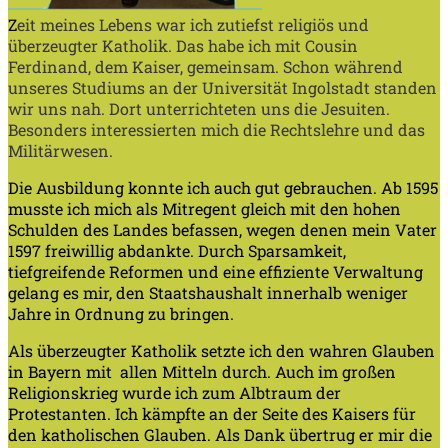
Z
eit meines Lebens war ich zutiefst religiös und
überzeugter
Katholik. Das habe ich mit Cousin
Ferdinand, dem Kaiser, gemeinsam. Schon während
unseres Studiums an der Universität Ingolstadt standen
wir uns nah. Dort unterrichteten uns die Jesuiten.
Besonders interessierten mich die Rechtslehre und das
Militärwesen.
Die Ausbildung konnte ich auch gut gebrauchen. Ab 1595
musste ich mich als Mitregent gleich mit den hohen
Schulden des Landes befassen, wegen denen mein Vater
1597 freiwillig abdankte. Durch Sparsamkeit,
tiefgreifende Reformen und eine effiziente Verwaltung
gelang es mir, den Staatshaushalt innerhalb weniger
Jahre in Ordnung zu bringen.
Als überzeugter Katholik setzte ich den wahren Glauben
in Bayern mit allen Mitteln durch. Auch im großen
Religionskrieg wurde ich zum Albtraum der
Protestanten. Ich kämpfte an der Seite des Kaisers für
den katholischen Glauben. Als Dank übertrug er mir die