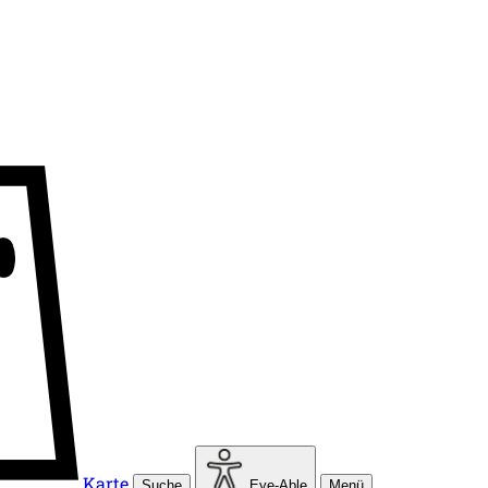
Karte
Suche
Eye-Able
Menü